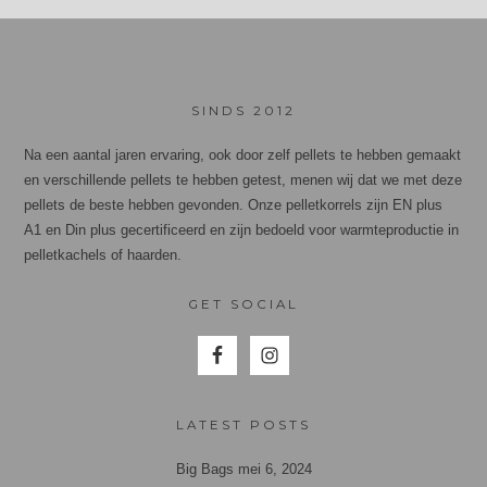
SINDS 2012
Na een aantal jaren ervaring, ook door zelf pellets te hebben gemaakt
en verschillende pellets te hebben getest, menen wij dat we met deze
pellets de beste hebben gevonden. Onze pelletkorrels zijn EN plus
A1 en Din plus gecertificeerd en zijn bedoeld voor warmteproductie in
pelletkachels of haarden.
GET SOCIAL
LATEST POSTS
Big Bags
mei 6, 2024