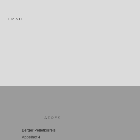
EMAIL
ADRES
Berger Pelletkorrels
Appelhof 4