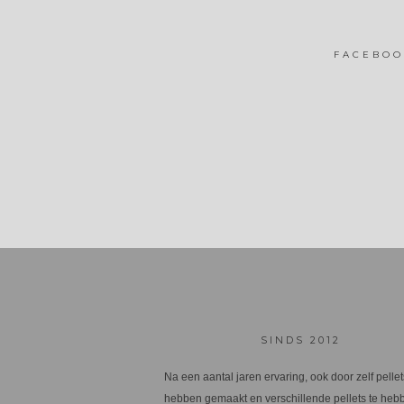
FACEBOO
SINDS 2012
Na een aantal jaren ervaring, ook door zelf pellet
hebben gemaakt en verschillende pellets te heb