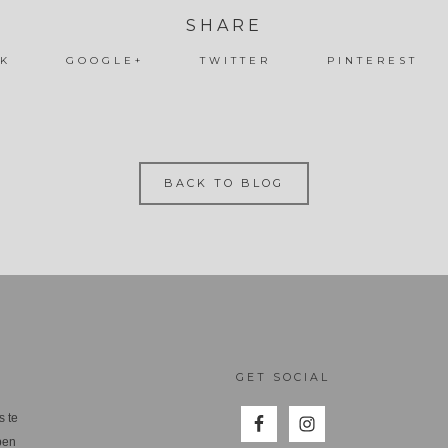
SHARE
K
GOOGLE+
TWITTER
PINTEREST
BACK TO BLOG
GET SOCIAL
s te
ben