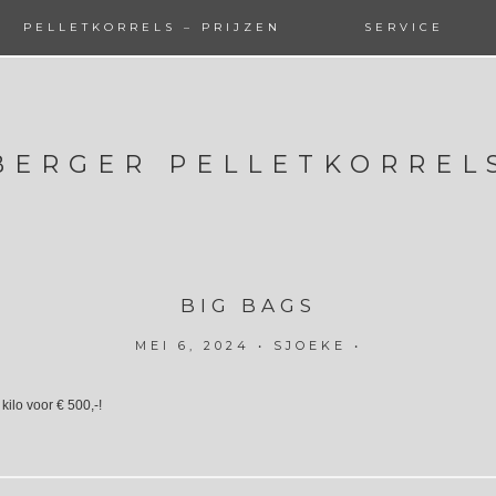
PELLETKORRELS – PRIJZEN
SERVICE
BERGER PELLETKORREL
BIG BAGS
MEI 6, 2024
•
SJOEKE
•
ilo voor € 500,-!