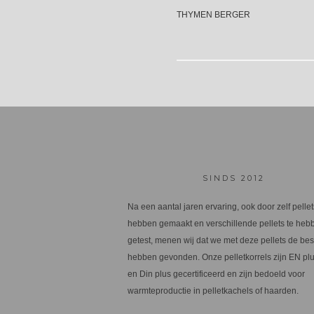
THYMEN BERGER
SINDS 2012
Na een aantal jaren ervaring, ook door zelf pellet
hebben gemaakt en verschillende pellets te heb
getest, menen wij dat we met deze pellets de bes
hebben gevonden. Onze pelletkorrels zijn EN pl
en Din plus gecertificeerd en zijn bedoeld voor
warmteproductie in pelletkachels of haarden.