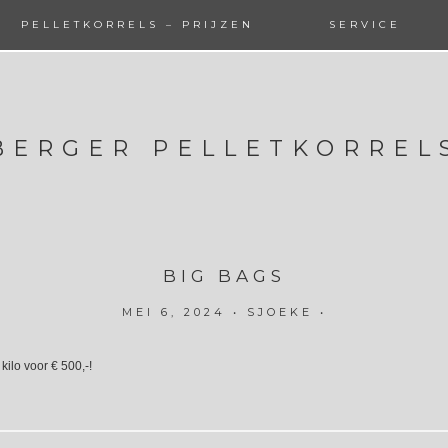
PELLETKORRELS – PRIJZEN
SERVICE
BERGER PELLETKORREL
BIG BAGS
MEI 6, 2024
•
SJOEKE
•
ilo voor € 500,-!