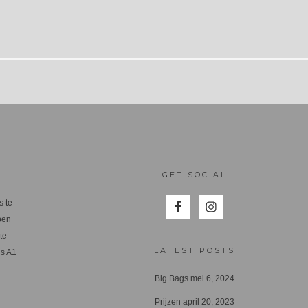
GET SOCIAL
s te
ben
te
LATEST POSTS
us A1
Big Bags
mei 6, 2024
Prijzen
april 20, 2023