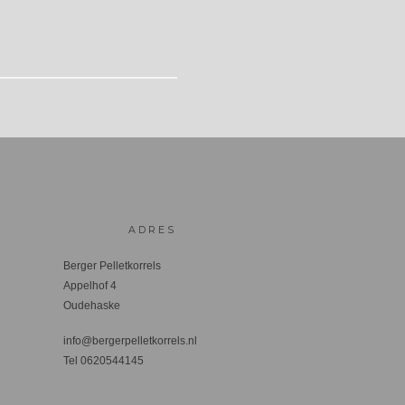
ADRES
Berger Pelletkorrels
Appelhof 4
Oudehaske
info@bergerpelletkorrels.nl
Tel 0620544145